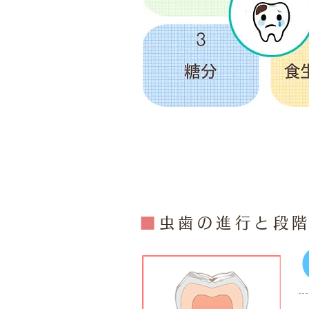
虫歯治療
■
虫歯の進行と段