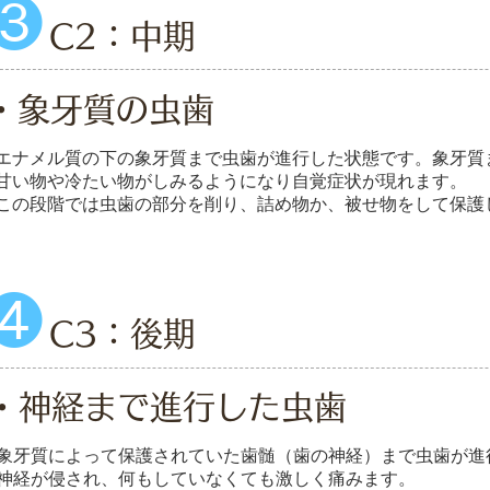
❸
C2：中期
・象牙質の虫歯
エナメル質の下の象牙質まで虫歯が進行した状態です。象牙質
甘い物や冷たい物がしみるようになり自覚症状が現れます。
この段階では虫歯の部分を削り、詰め物か、被せ物をして保護
❹
C3：後期
・神経まで進行した虫歯
象牙質によって保護されていた歯髄（歯の神経）まで虫歯が進
神経が侵され、何もしていなくても激しく痛みます。