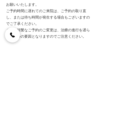
お願いいたします。
ご予約時間に遅れてのご来院は、ご予約の取り直
し、または待ち時間が発生する場合もございますの
でご了承ください。
​また、頻繁なご予約のご変更は、治療の進行を遅ら
せる一つの要因となりますのでご注意ください。
小野歯科医院
〒 636-0073
奈良県北葛城郡河合町広瀬台3-3-7