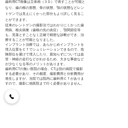
歯科用CT画像は立体画（３Ｄ）で表すことが可能と
なり、歯の根の形態、骨の状態、顎の状態などレン
トゲンでは見えにくかった部分もより詳しく見るこ
とができます。
従来のレントゲンの撮影法ではわかりにくかった歯
周病、根尖病巣（歯根の先の炎症）、顎関節症等
も、見落とすことなく正確で精密な診断ができ、治
療することが可能となりました。
インプラント治療では、あらかじめインプラントを
埋入位置をＣＴでシュミレーションできるので、危
険部位を避けて埋入したり、親知らずについては血
管・神経の走行などがわかるため、大きな事故など
が少なくなる等のメリットがあります。
歯科用CTの無い医院の場合、CTは別の病院で撮影
する必要があり、その都度、撮影費用と分析費用が
発生しますが、当院では院内に歯科用ＣＴがありま
すので、撮影に他医院まで行く必要がありません。
歯科用CT撮影希望の先生方
CT撮影でお困りではないですか？